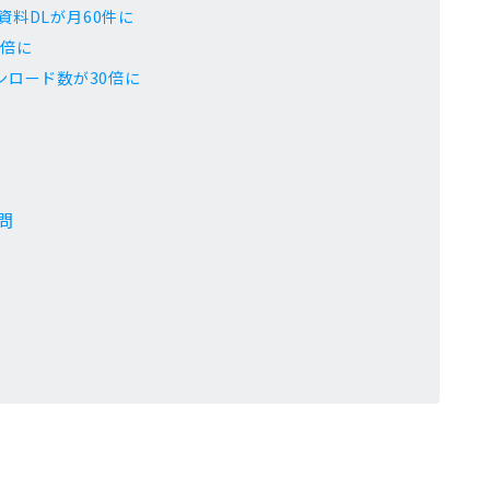
料DLが月60件に
3倍に
ンロード数が30倍に
問