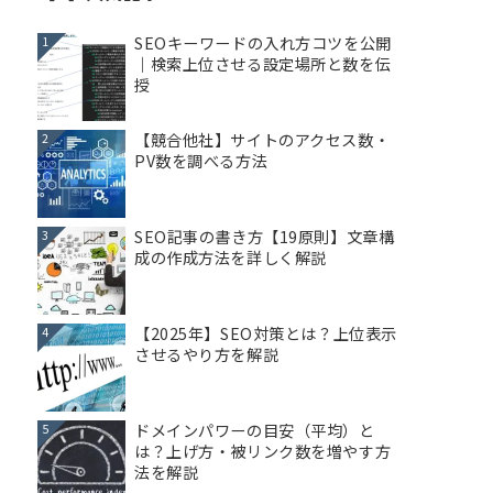
SEOキーワードの入れ方コツを公開
1
｜検索上位させる設定場所と数を伝
授
【競合他社】サイトのアクセス数・
2
PV数を調べる方法
SEO記事の書き方【19原則】文章構
3
成の作成方法を詳しく解説
【2025年】SEO対策とは？上位表示
4
させるやり方を解説
ドメインパワーの目安（平均）と
5
は？上げ方・被リンク数を増やす方
法を解説