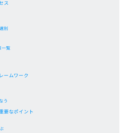
セス
選別
策一覧
フレームワーク
なう
で重要なポイント
ぶ