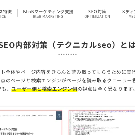
ス特徴
BtoBマーケティング支援
SEO対策
メディ
ICE
BtoB MARKETING
OPTIMIZATION
ME
SEO内部対策（テクニカルseo）と
イト全体やページ内容をきちんと読み取ってもらうために実
視点のページと検索エンジンがページを読み取るクローラー
でも、
ユーザー側
と
検索エンジン側
の視点は全く異なります