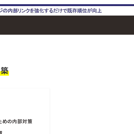
構築
ための内部対策
置