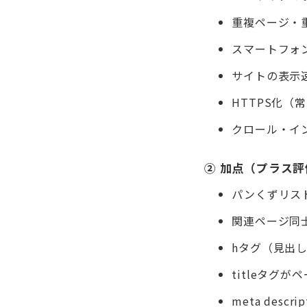
重複ページ・
スマートフォ
サイトの表示速度
HTTPS化（
クロール・イ
② 加点（プラス
パンくずリス
関連ページ同
hタグ（見出
titleタグ
meta des