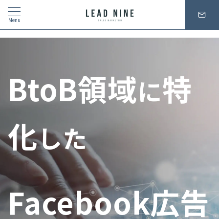
Menu
BtoB領域
特
に
化
した
Facebook広告