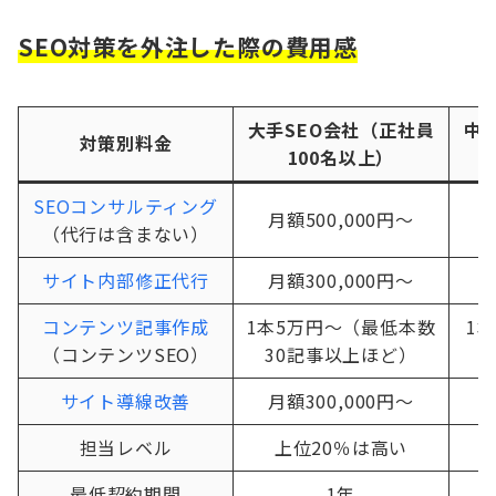
SEO対策
を外注した際
の費用感
大手SEO会社（正社員
中
対策別料金
100名以上）
SEOコンサルティング
月額500,000円〜
（代行は含まない）
サイト内部修正代行
月額300,000円〜
コンテンツ記事作成
1本5万円〜（最低本数
1
（コンテンツSEO）
30記事以上ほど）
サイト導線改善
月額300,000円〜
担当レベル
上位20％は高い
最低契約期間
1年