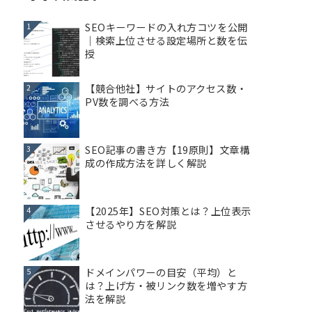
SEOキーワードの入れ方コツを公開
1
｜検索上位させる設定場所と数を伝
授
【競合他社】サイトのアクセス数・
2
PV数を調べる方法
SEO記事の書き方【19原則】文章構
3
成の作成方法を詳しく解説
【2025年】SEO対策とは？上位表示
4
させるやり方を解説
ドメインパワーの目安（平均）と
5
は？上げ方・被リンク数を増やす方
法を解説