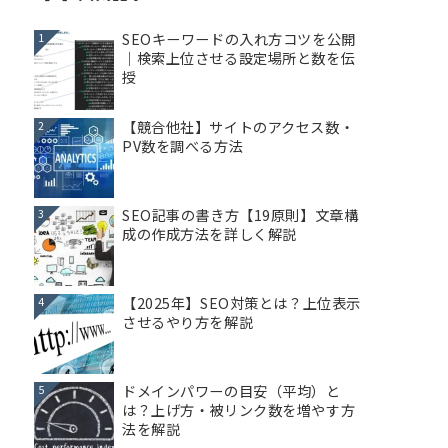
SEOキーワードの入れ方コツを公開
1
｜検索上位させる設定場所と数を伝
授
【競合他社】サイトのアクセス数・
2
PV数を調べる方法
SEO記事の書き方【19原則】文章構
3
成の作成方法を詳しく解説
【2025年】SEO対策とは？上位表示
4
させるやり方を解説
ドメインパワーの目安（平均）と
5
は？上げ方・被リンク数を増やす方
法を解説