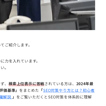
いてご紹介します。
Oに力を入れています。
さい。
きず、
検索上位表示に苦戦
されている方は、
2024年最
「評価基準」
をまとめた
「
SEO対策やり方とは？初心者
網羅解説
」
をご覧いただくとSEO対策を体系的に理解