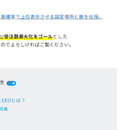
。高確率で上位表示させる設定場所と数を伝授。
上/受注数最大化をゴール
とした
すのでよろしければご覧ください。
次
SEOとは？
可能