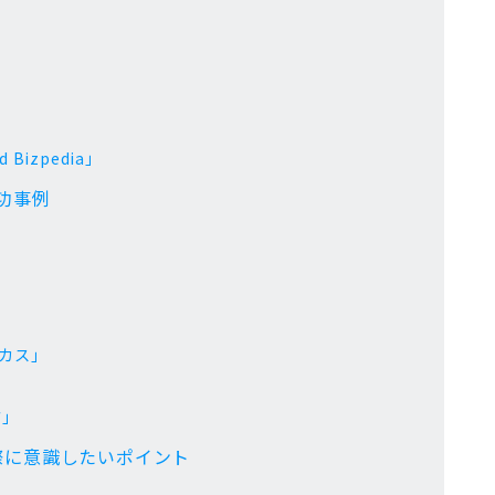
Bizpedia」
功事例
カス」
ド」
際に意識したいポイント