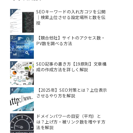
SEOキーワードの入れ方コツを公開
1
｜検索上位させる設定場所と数を伝
授
【競合他社】サイトのアクセス数・
2
PV数を調べる方法
SEO記事の書き方【19原則】文章構
3
成の作成方法を詳しく解説
【2025年】SEO対策とは？上位表示
4
させるやり方を解説
ドメインパワーの目安（平均）と
5
は？上げ方・被リンク数を増やす方
法を解説